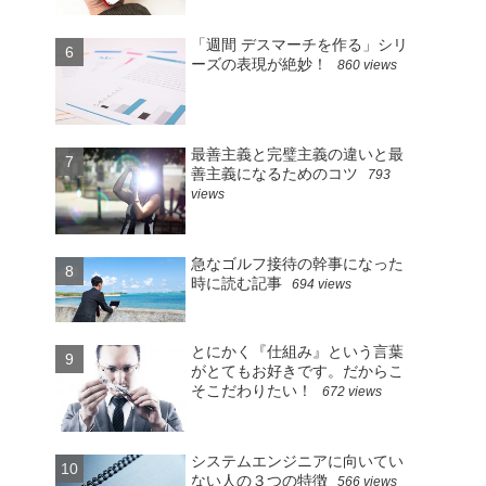
「週間 デスマーチを作る」シリ
ーズの表現が絶妙！
860 views
最善主義と完璧主義の違いと最
善主義になるためのコツ
793
views
急なゴルフ接待の幹事になった
時に読む記事
694 views
とにかく『仕組み』という言葉
がとてもお好きです。だからこ
そこだわりたい！
672 views
システムエンジニアに向いてい
ない人の３つの特徴
566 views