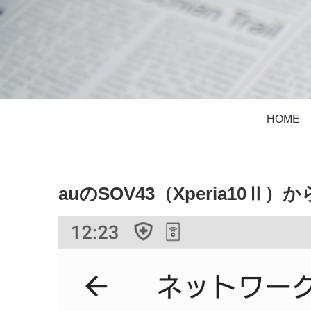
HOME
auのSOV43（Xperia10