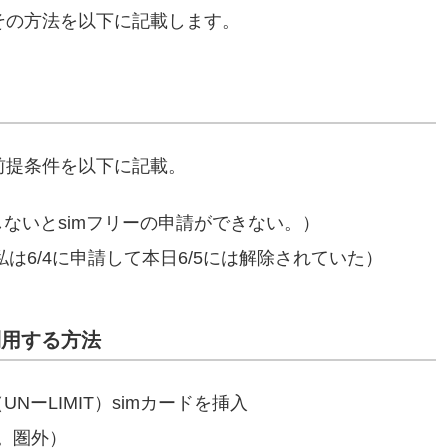
その方法を以下に記載します。
前提条件を以下に記載。
ないとsimフリーの申請ができない。）
（私は6/4に申請して本日6/5には解除されていた）
利用する方法
ーLIMIT）simカードを挿入
。圏外）