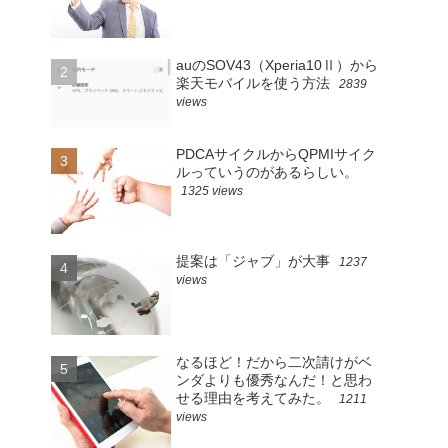
auのSOV43（Xperia10Ⅱ）から
楽天モバイルを使う方法
2839
views
PDCAサイクルからQPMIサイク
ルっていうのがあるらしい。
1325 views
提案は「ジャブ」が大事
1237
views
なるほど！だから二次請けがベ
ンダよりも優秀なんだ！と思わ
せる理由を考えてみた。
1211
views