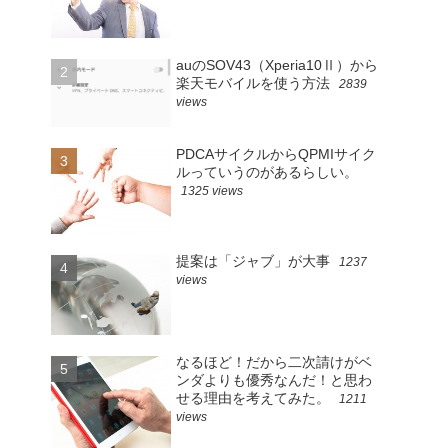
auのSOV43（Xperia10Ⅱ）から
楽天モバイルを使う方法
2839
views
PDCAサイクルからQPMIサイク
ルっていうのがあるらしい。
1325 views
提案は「ジャブ」が大事
1237
views
なるほど！だから二次請けがベ
ンダよりも優秀なんだ！と思わ
せる理由を考えてみた。
1211
views