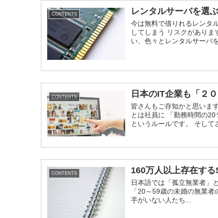
レンタルサーバを選
CONTENTS
今は無料で借りれるレンタ
してしまう リスクがありま
い、色々とレンタルサーバを探
日本のIT企業も「２
CONTENTS
皆さんもご存知かと思いますが
とは社員に 「勤務時間の2
というルールです。 そしてさら
160万人以上存在する
CONTENTS
日本語では「孤立無業者」と評される
「20～59歳の未婚の無業
手がいない人たち...