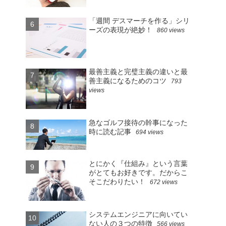
「週間 デスマーチを作る」シリ
ーズの表現が絶妙！
860 views
最善主義と完璧主義の違いと最
善主義になるためのコツ
793
views
急なゴルフ接待の幹事になった
時に読む記事
694 views
とにかく『仕組み』という言葉
がとてもお好きです。だからこ
そこだわりたい！
672 views
システムエンジニアに向いてい
ない人の３つの特徴
566 views